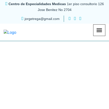
Centro de Especialidades Medicas
1er piso consultorio 126
Jose Benitez No 2704
jorgetrega@gmail.com
Cuánto cobra un
Otorrinolaringólogo en
Monterrey Nuevo León