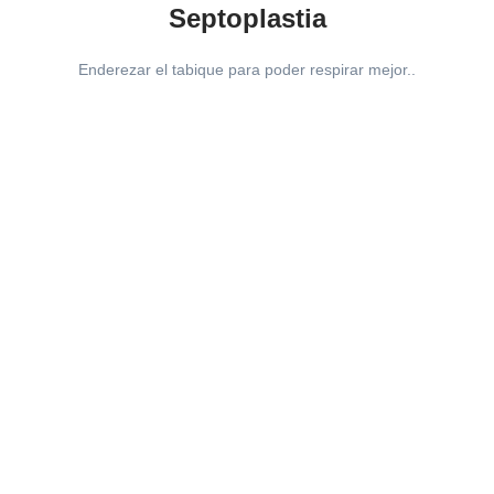
Septoplastia
Enderezar el tabique para poder respirar mejor..
Otorrinolaringología
Con
más de 20 años de práctica
, cientos de pacientes
satisfechos y participación profesional en el extranjero. El
Otorrino Jorge Treviño se ubica hoy como uno de los más
importantes médicos en su especialidad, debido a sus