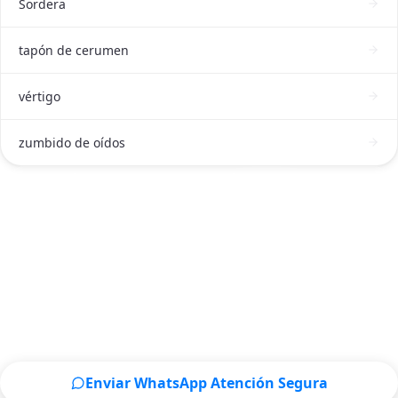
Sordera
tapón de cerumen
vértigo
zumbido de oídos
ATENCIÓN DE OTORRINOLARINGÓLOGO EN MONTERREY
Contactar a un Otorrinolaringólogo en
Monterrey ahora
Escríbenos por WhatsApp o llámanos, será un placer
atenderte.
Enviar WhatsApp Atención Segura