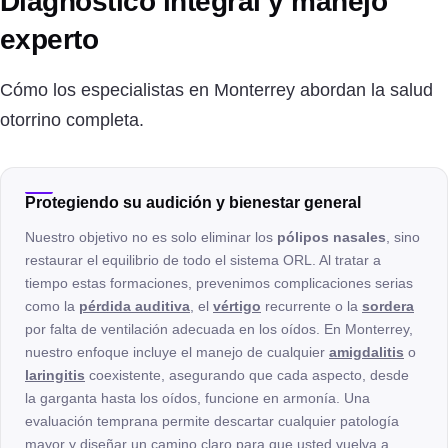
Diagnóstico integral y manejo
experto
Cómo los especialistas en Monterrey abordan la salud
otorrino completa.
Protegiendo su audición y bienestar general
Nuestro objetivo no es solo eliminar los
pólipos nasales
, sino
restaurar el equilibrio de todo el sistema ORL. Al tratar a
tiempo estas formaciones, prevenimos complicaciones serias
como la
pérdida auditiva
, el
vértigo
recurrente o la
sordera
por falta de ventilación adecuada en los oídos. En Monterrey,
nuestro enfoque incluye el manejo de cualquier
amigdalitis
o
laringitis
coexistente, asegurando que cada aspecto, desde
la garganta hasta los oídos, funcione en armonía. Una
evaluación temprana permite descartar cualquier patología
mayor y diseñar un camino claro para que usted vuelva a