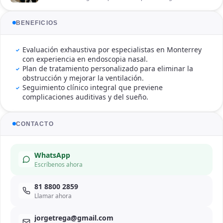
su calidad de vida y descanso. Ante esta problemática, es
fundamental obtener un diagnóstico preciso, por lo que
muchos pacientes buscan saber qué especialista trata los
BENEFICIOS
pólipos nasales para encontrar las mejores soluciones para
pólipos en la nariz. En nuestra consulta como
otorrinolaringólogo en Monterrey, evaluamos su salud nasal
Evaluación exhaustiva por especialistas en Monterrey
con herramientas avanzadas para ofrecerle un camino claro
con experiencia en endoscopia nasal.
hacia la recuperación y el alivio de su obstrucción.
Plan de tratamiento personalizado para eliminar la
obstrucción y mejorar la ventilación.
Seguimiento clínico integral que previene
complicaciones auditivas y del sueño.
CONTACTO
WhatsApp
Escríbenos ahora
81 8800 2859
Llamar ahora
jorgetrega@gmail.com