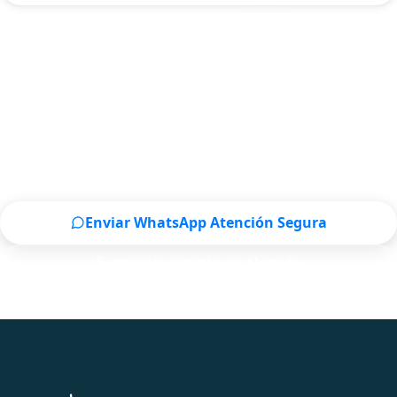
ATENCIÓN DE OTORRINOLARINGÓLOGO EN MONTERREY
Contactar a un Otorrinolaringólogo en
Monterrey ahora
Escríbenos por WhatsApp o llámanos, será un placer
atenderte.
Enviar WhatsApp Atención Segura
Atención urgente por Llamada
Solo para pacientes de Monterrey