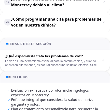
19
Monterrey debido al clima?
¿Cómo programar una cita para problemas de
20
voz en nuestra clínica?
TEMAS DE ESTA SECCIÓN
¿Qué especialista trata los problemas de voz?
La voz es una herramienta esencial para la comunicación, y cuando
aparecen alteraciones, es natural buscar una solución efectiva. Si se
pregunta qué especialista trata los problemas de voz, la respuesta
recae en el otorrinolaringólogo en Monterrey, quien cuenta con la
formación necesaria para realizar un diagnóstico preciso y asegurar la
BENEFICIOS
correcta salud de las cuerdas vocales. En nuestra consulta, realizamos
una evaluación profunda para devolverle la funcionalidad y calidad a su
comunicación.
Evaluación exhaustiva por otorrinolaringólogos
expertos en Monterrey.
Enfoque integral que considera la salud de nariz,
garganta y oídos.
Plan de tratamiento personalizado para recuperar la