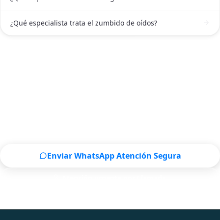
¿Qué especialista trata el zumbido de oídos?
ATENCIÓN DE OTORRINOLARINGÓLOGO EN MONTERREY
Contactar a un Otorrinolaringólogo en
Monterrey ahora
Escríbenos por WhatsApp o llámanos, será un placer
atenderte.
Enviar WhatsApp Atención Segura
Atención urgente por Llamada
Solo para pacientes de Monterrey