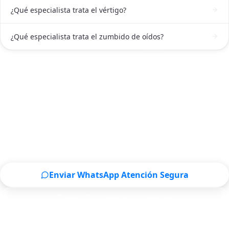
¿Qué especialista trata el vértigo?
¿Qué especialista trata el zumbido de oídos?
ATENCIÓN DE OTORRINOLARINGÓLOGO EN MONTERREY
Contactar a un Otorrinolaringólogo en
Monterrey ahora
Escríbenos por WhatsApp o llámanos, será un placer
atenderte.
Enviar WhatsApp Atención Segura
Atención urgente por Llamada
Solo para pacientes de Monterrey