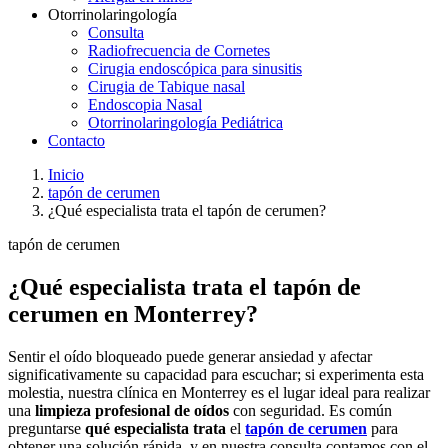
Otorrinolaringología
Consulta
Radiofrecuencia de Cornetes
Cirugia endoscópica para sinusitis
Cirugia de Tabique nasal
Endoscopia Nasal
Otorrinolaringología Pediátrica
Contacto
Inicio
tapón de cerumen
¿Qué especialista trata el tapón de cerumen?
tapón de cerumen
¿Qué especialista trata el tapón de
cerumen en Monterrey?
Sentir el oído bloqueado puede generar ansiedad y afectar
significativamente su capacidad para escuchar; si experimenta esta
molestia, nuestra clínica en Monterrey es el lugar ideal para realizar
una
limpieza profesional de oídos
con seguridad. Es común
preguntarse
qué especialista trata
el
tapón de cerumen
para
obtener una solución rápida, y en nuestra consulta contamos con el