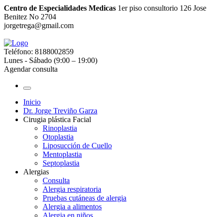
Centro de Especialidades Medicas
1er piso consultorio 126 Jose
Benitez No 2704
jorgetrega@gmail.com
Teléfono: 8188002859
Lunes - Sábado (9:00 – 19:00)
Agendar consulta
Inicio
Dr. Jorge Treviño Garza
Cirugia plástica Facial
Rinoplastia
Otoplastia
Liposucción de Cuello
Mentoplastia
Septoplastia
Alergias
Consulta
Alergia respiratoria
Pruebas cutáneas de alergia
Alergia a alimentos
Alergia en niños