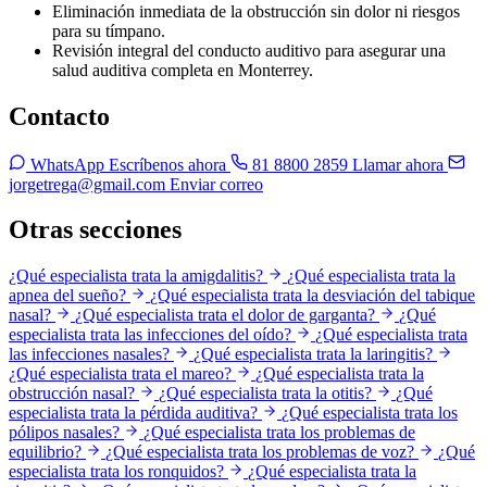
Eliminación inmediata de la obstrucción sin dolor ni riesgos
para su tímpano.
Revisión integral del conducto auditivo para asegurar una
salud auditiva completa en Monterrey.
Contacto
WhatsApp
Escríbenos ahora
81 8800 2859
Llamar ahora
jorgetrega@gmail.com
Enviar correo
Otras secciones
¿Qué especialista trata la amigdalitis?
¿Qué especialista trata la
apnea del sueño?
¿Qué especialista trata la desviación del tabique
nasal?
¿Qué especialista trata el dolor de garganta?
¿Qué
especialista trata las infecciones del oído?
¿Qué especialista trata
las infecciones nasales?
¿Qué especialista trata la laringitis?
¿Qué especialista trata el mareo?
¿Qué especialista trata la
obstrucción nasal?
¿Qué especialista trata la otitis?
¿Qué
especialista trata la pérdida auditiva?
¿Qué especialista trata los
pólipos nasales?
¿Qué especialista trata los problemas de
equilibrio?
¿Qué especialista trata los problemas de voz?
¿Qué
especialista trata los ronquidos?
¿Qué especialista trata la