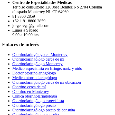
Centro de Especialidades Medicas
1er piso consultorio 126 Jose Benitez No 2704 Colonia
obispado Monterrey NL CP 64060
81 8800 2859
+52 1 81 8800 2859
jorgetrega@gmail.com
Lunes a Sábado
9:00 a 19:00 hrs
Enlaces de interés
Otorrinolaringólogo en Monterrey
Otorrinolaringólogo cerca de mí
Otorrinolaringólogo Monterrey
Médico especialista en laringe, nariz y oído
Doctor otorrinolaringólogo
Médico otorrinolaringólogo
Otorrinolaringólogo cerca de mi ubicación
Otorrino cerca de mí
Otorrino en Monterrey
Clínica otorrinolaringología
Otorrinolaringólogo especialista
Otorrinolaringólogo precio
Otorrinolaringólogo precio de consulta
Otorrinolaringólogo consulta