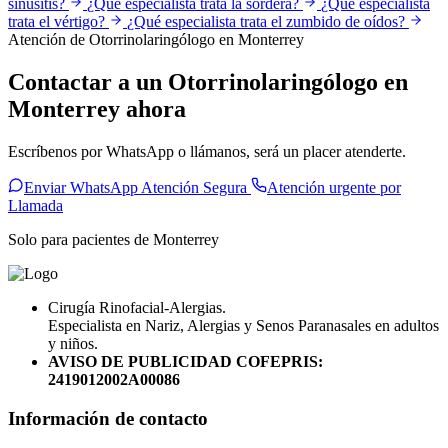
sinusitis?
¿Qué especialista trata la sordera?
¿Qué especialista
trata el vértigo?
¿Qué especialista trata el zumbido de oídos?
Atención de Otorrinolaringólogo en Monterrey
Contactar a un Otorrinolaringólogo en
Monterrey ahora
Escríbenos por WhatsApp o llámanos, será un placer atenderte.
Enviar WhatsApp Atención Segura
Atención urgente por
Llamada
Solo para pacientes de Monterrey
Cirugía Rinofacial-Alergias.
Especialista en Nariz, Alergias y Senos Paranasales en adultos
y niños.
AVISO DE PUBLICIDAD COFEPRIS:
2419012002A00086
Información de contacto